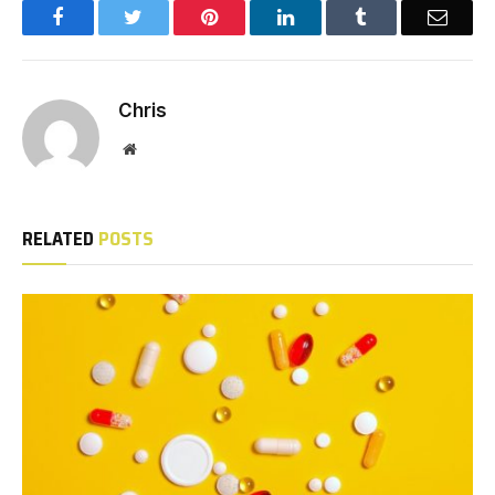
Facebook
Twitter
Pinterest
LinkedIn
Tumblr
Email
Chris
Website
RELATED
POSTS