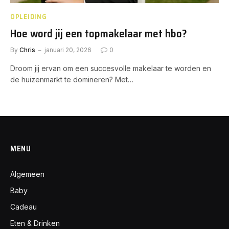
OPLEIDING
Hoe word jij een topmakelaar met hbo?
By
Chris
januari 20, 2026
0
Droom jij ervan om een succesvolle makelaar te worden en
de huizenmarkt te domineren? Met…
MENU
Algemeen
Baby
Cadeau
Eten & Drinken