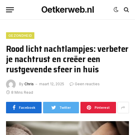
Oetkerweb.nl
GEZONDHEID
Rood licht nachtlampjes: verbeter
je nachtrust en creëer een
rustgevende sfeer in huis
By
Chris
maart 12, 2025
Geen reacties
8 Mins Read
Facebook
Twitter
Pinterest