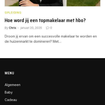
OPLEIDING
Hoe word jij een topmakelaar met hbo?
By
Chris
januari 20, 2026
0
Droom jij ervan om een succesvolle makelaar te worden en
de huizenmarkt te domineren? Met…
MENU
Algemeen
Baby
Cadeau