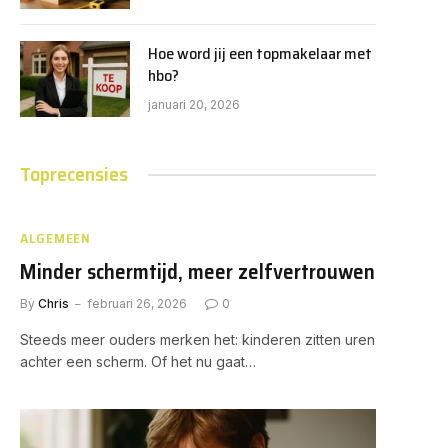
Hoe word jij een topmakelaar met
hbo?
januari 20, 2026
Toprecensies
ALGEMEEN
Minder schermtijd, meer zelfvertrouwen
By
Chris
februari 26, 2026
0
Steeds meer ouders merken het: kinderen zitten uren
achter een scherm. Of het nu gaat…