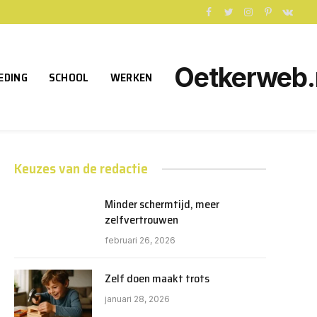
Facebook
Twitter
Instagram
Pinterest
VKont
Oetkerweb.
EDING
SCHOOL
WERKEN
Keuzes van de redactie
Minder schermtijd, meer
zelfvertrouwen
februari 26, 2026
Zelf doen maakt trots
januari 28, 2026