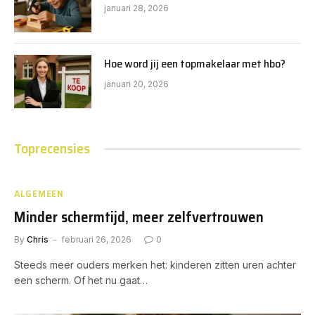
januari 28, 2026
Hoe word jij een topmakelaar met hbo?
januari 20, 2026
Toprecensies
ALGEMEEN
Minder schermtijd, meer zelfvertrouwen
By
Chris
februari 26, 2026
0
Steeds meer ouders merken het: kinderen zitten uren achter
een scherm. Of het nu gaat…